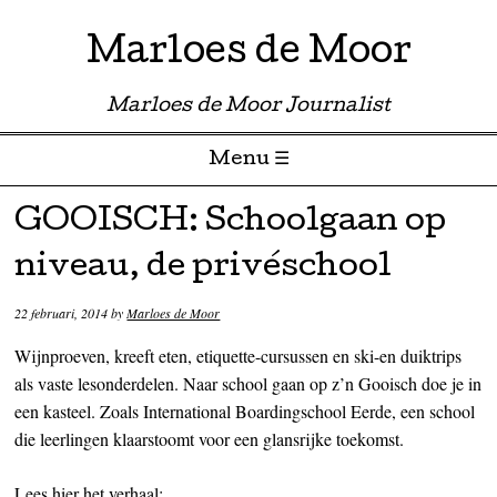
Marloes de Moor
Marloes de Moor Journalist
Menu ☰
Skip to content
GOOISCH: Schoolgaan op
niveau, de privéschool
22 februari, 2014
by
Marloes de Moor
Wijnproeven, kreeft eten, etiquette-cursussen en ski-en duiktrips
als vaste lesonderdelen. Naar school gaan op z’n Gooisch doe je in
een kasteel. Zoals International Boardingschool Eerde, een school
die leerlingen klaarstoomt voor een glansrijke toekomst.
Lees hier het verhaal: