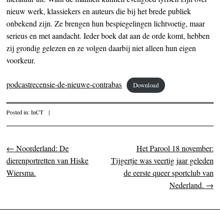
nieuw werk, klassiekers en auteurs die bij het brede publiek
onbekend zijn. Ze brengen hun bespiegelingen lichtvoetig, maar
serieus en met aandacht. Ieder boek dat aan de orde komt, hebben
zij grondig gelezen en ze volgen daarbij niet alleen hun eigen
voorkeur.
podcastrecensie-de-nieuwe-contrabas
Download
Posted in:
InCT
|
←
Noorderland: De
Het Parool 18 november:
Post navigation
dierenportretten van Hiske
Tijgertje was veertig jaar geleden
Wiersma.
de eerste queer sportclub van
Nederland.
→