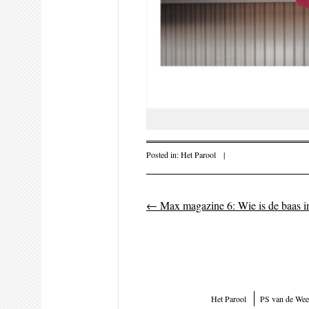
Posted in:
Het Parool
|
←
Max magazine 6: Wie is de baas in
Post navigati
Het Parool
PS van de Wee