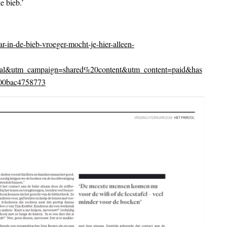
e bieb.’
ar-in-de-bieb-vroeger-mocht-je-hier-alleen-
al&utm_campaign=shared%20content&utm_content=paid&has
00bac4758773