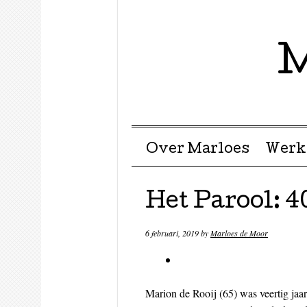
M
Menu ☰
Skip to content
Over Marloes
Werk
Het Parool: 40
6 februari, 2019
by
Marloes de Moor
Marion de Rooij (65) was veertig jaar