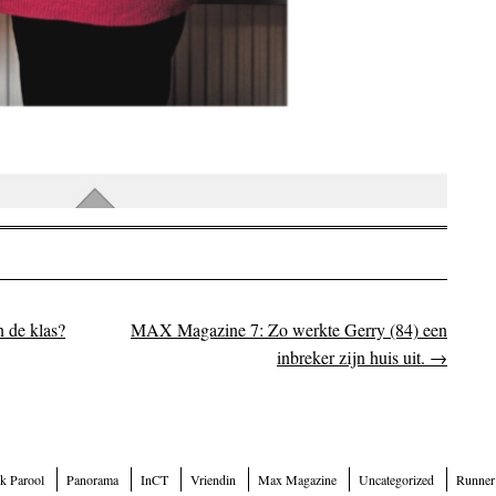
 de klas?
MAX Magazine 7: Zo werkte Gerry (84) een
on
inbreker zijn huis uit.
→
k Parool
Panorama
InCT
Vriendin
Max Magazine
Uncategorized
Runner