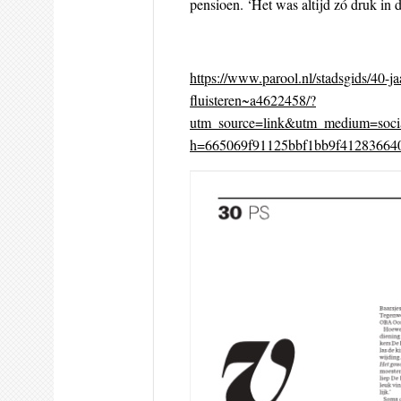
pensioen. ‘Het was altijd zó druk in d
https://www.parool.nl/stadsgids/40-ja
fluisteren~a4622458/?
utm_source=link&utm_medium=soci
h=665069f91125bbf1bb9f41283664