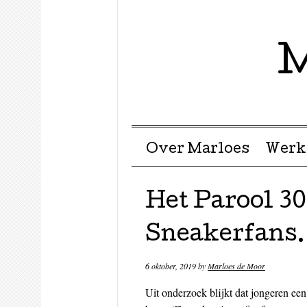
M
Menu ☰
Skip to content
Over Marloes
Werk
Het Parool 3
Sneakerfans.
6 oktober, 2019
by
Marloes de Moor
Uit onderzoek blijkt dat jongeren ee