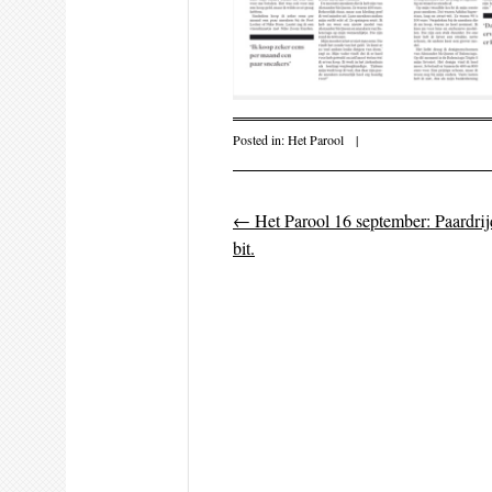
Posted in:
Het Parool
|
←
Het Parool 16 september: Paardri
Post navigati
bit.