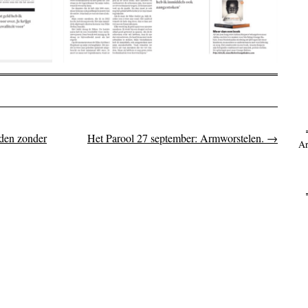
jden zonder
Het Parool 27 september: Armworstelen.
→
on
Ar