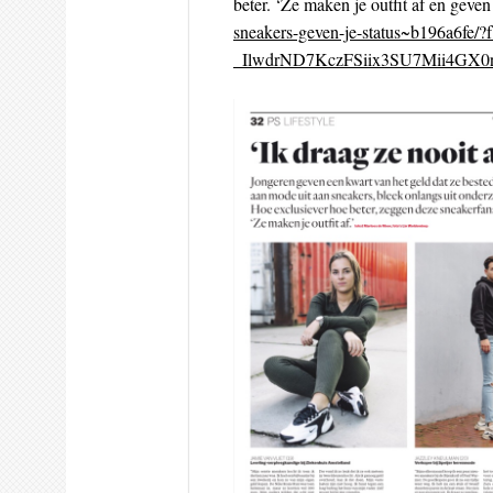
beter. ‘Ze maken je outfit af en geven 
sneakers-geven-je-status~b196a6fe
_IlwdrND7KczFSiix3SU7Mii4GX0