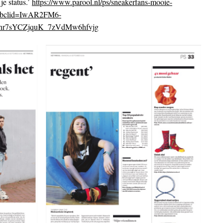
je status.’
https://www.parool.nl/ps/sneakerfans-mooie-
/?fbclid=IwAR2FM6-
nr7sYCZjquK_7zVdMw6hfvjg