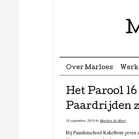
M
Menu ☰
Skip to content
Over Marloes
Werk
Het Parool 16
Paardrijden z
18 september, 2019
by
Marloes de Moor
Bij Paardenschool Kakelbont geven ze 