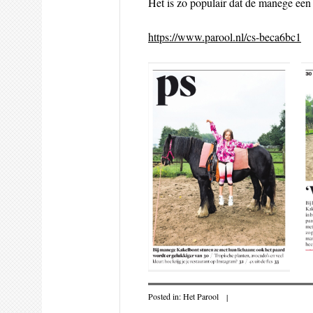
Het is zo populair dat de manege een 
https://www.parool.nl/cs-beca6bc1
Posted in:
Het Parool
|