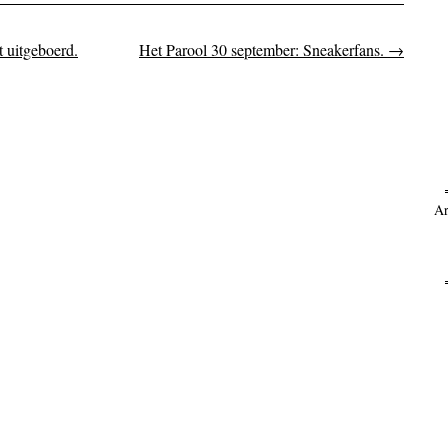
 uitgeboerd.
Het Parool 30 september: Sneakerfans.
→
on
Ar