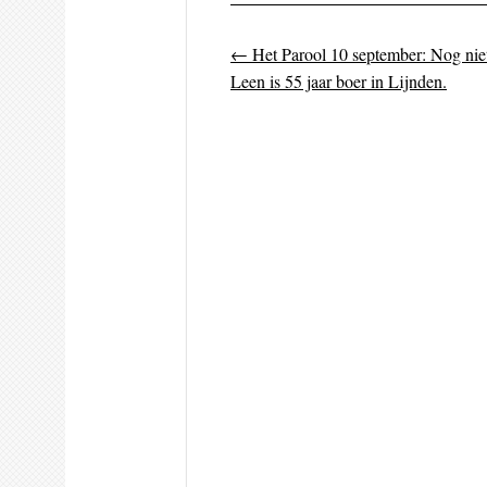
←
Het Parool 10 september: Nog niet
Post navigati
Leen is 55 jaar boer in Lijnden.