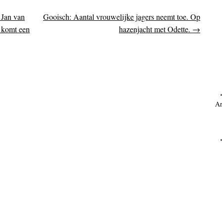
 Jan van
Gooisch: Aantal vrouwelijke jagers neemt toe. Op
on
 komt een
hazenjacht met Odette.
→
Ar