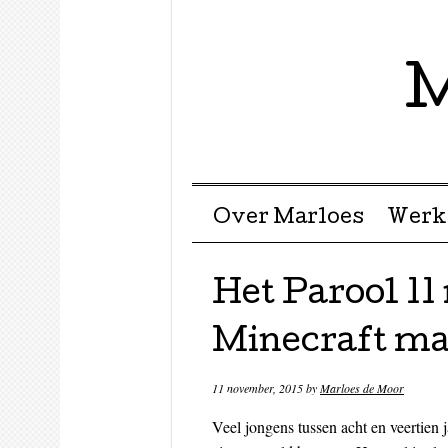
M
Menu ☰
Skip to content
Over Marloes
Werk
Het Parool 1
Minecraft mag
11 november, 2015
by
Marloes de Moor
Veel jongens tussen acht en veertien 