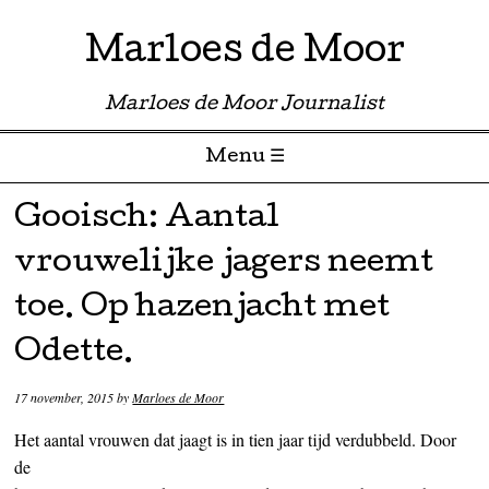
Marloes de Moor
Marloes de Moor Journalist
Menu ☰
Skip to content
Gooisch: Aantal
vrouwelijke jagers neemt
toe. Op hazenjacht met
Odette.
17 november, 2015
by
Marloes de Moor
Het aantal vrouwen dat jaagt is in tien jaar tijd verdubbeld. Door
de