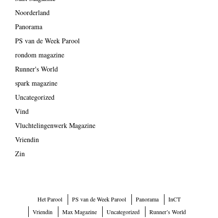
Noorderland
Panorama
PS van de Week Parool
rondom magazine
Runner's World
spark magazine
Uncategorized
Vind
Vluchtelingenwerk Magazine
Vriendin
Zin
Het Parool
PS van de Week Parool
Panorama
InCT
Vriendin
Max Magazine
Uncategorized
Runner’s World