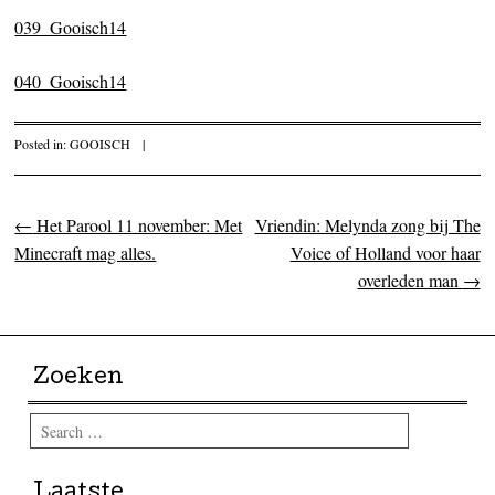
039_Gooisch14
040_Gooisch14
Posted in:
GOOISCH
|
←
Het Parool 11 november: Met
Vriendin: Melynda zong bij The
Post navigation
Minecraft mag alles.
Voice of Holland voor haar
overleden man
→
Zoeken
Search
Laatste