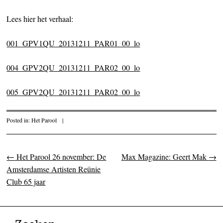
Lees hier het verhaal:
001_GPV1QU_20131211_PAR01_00_lo
004_GPV2QU_20131211_PAR02_00_lo
005_GPV2QU_20131211_PAR02_00_lo
Posted in:
Het Parool
|
←
Het Parool 26 november: De
Max Magazine: Geert Mak
→
Post navigation
Amsterdamse Artisten Reünie
Club 65 jaar