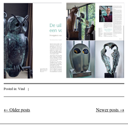
Posted in:
Vind
|
←
Older posts
Newer posts
→
Post navigation