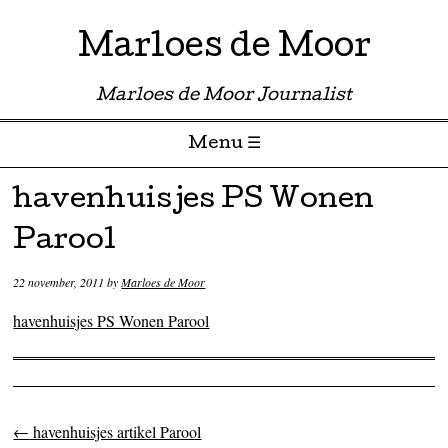
Marloes de Moor
Marloes de Moor Journalist
Menu ☰
Skip to content
havenhuisjes PS Wonen
Parool
22 november, 2011
by
Marloes de Moor
havenhuisjes PS Wonen Parool
←
havenhuisjes artikel Parool
Post navigation