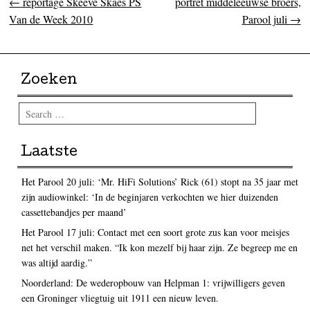
←
reportage Skeeve Skaes PS
portret middeleeuwse broers,
Post navigation
Van de Week 2010
Parool juli
→
Zoeken
Search
Laatste
Het Parool 20 juli: ‘Mr. HiFi Solutions’ Rick (61) stopt na 35 jaar met
zijn audiowinkel: ‘In de beginjaren verkochten we hier duizenden
cassettebandjes per maand’
Het Parool 17 juli: Contact met een soort grote zus kan voor meisjes
net het verschil maken. “Ik kon mezelf bij haar zijn. Ze begreep me en
was altijd aardig.”
Noorderland: De wederopbouw van Helpman 1: vrijwilligers geven
een Groninger vliegtuig uit 1911 een nieuw leven.