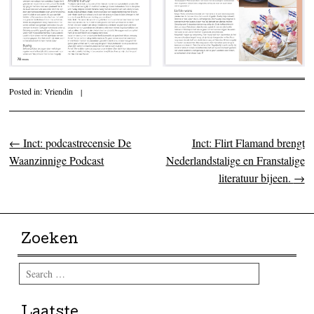
Posted in:
Vriendin
|
←
Inct: podcastrecensie De
Inct: Flirt Flamand brengt
Post navigation
Waanzinnige Podcast
Nederlandstalige en Franstalige
literatuur bijeen.
→
Zoeken
Search
Laatste