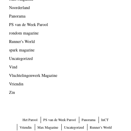
Noorderland
Panorama
PS van de Week Parool
rondom magazine
Runner's World
spark magazine
Uncategorized
Vind
Vluchtelingenwerk Magazine
Vriendin
Zin
Het Parool
PS van de Week Parool
Panorama
InCT
Vriendin
Max Magazine
Uncategorized
Runner’s World