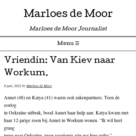
Marloes de Moor
Marloes de Moor Journalist
Menu ☰
Skip to content
Vriendin: Van Kiev naar
Workum.
8 juni, 2022
by
Marloes de Moor
Annet (48) en Katya (41) waren ooit zakenpartners. Toen de
oorlog
in Oekraïne uitbrak, bood Annet haar hulp aan. Katya kwam met
haar 12-jarige zoon bij Annet in Workum wonen. “Ik wil heel
graag
terug naar Oekraïne, maar voorlopig zijn we hier veilig.”