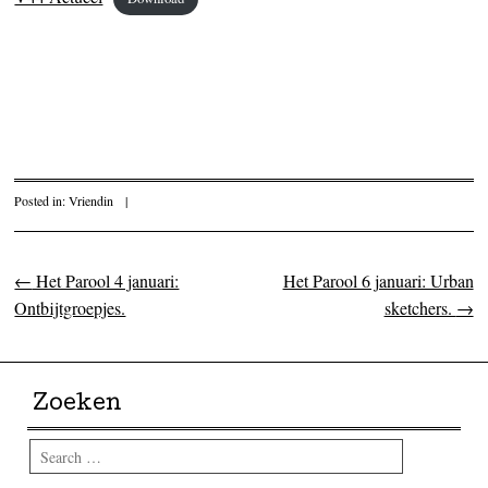
Posted in:
Vriendin
|
←
Het Parool 4 januari:
Het Parool 6 januari: Urban
Post navigation
Ontbijtgroepjes.
sketchers.
→
Zoeken
Search