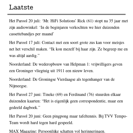
Laatste
Het Parool 20 juli: ‘Mr. HiFi Solutions’ Rick (61) stopt na 35 jaar met
zijn audiowinkel: ‘In de beginjaren verkochten we hier duizenden
cassettebandjes per maand’
Het Parool 17 juli: Contact met een soort grote zus kan voor meisjes
net het verschil maken. “Ik kon mezelf bij haar zijn. Ze begreep me en
was altijd aardig.”
Noorderland: De wederopbouw van Helpman 1: vrijwilligers geven
een Groninger vliegtuig uit 1911 een nieuw leven.
Noorderland: De Groningse Vierdaagse als tegenhanger van de
Nijmeegse.
Het Parool 27 juni: Tineke (69) en Ferdinand (76) stuurden elkaar
duizenden kaarten: “Het is eigenlijk geen correspondentie, maar een
gedeeld dagboek.”
Het Parool 20 juni: Geen pingpong maar tafeltennis. Bij TVV Tempo-
Team wordt hard tegen hard gespeeld.
MAX Magazine: Persoonlijke schatten vol herinneringen.