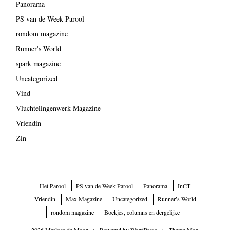
Panorama
PS van de Week Parool
rondom magazine
Runner's World
spark magazine
Uncategorized
Vind
Vluchtelingenwerk Magazine
Vriendin
Zin
Het Parool
PS van de Week Parool
Panorama
InCT
Vriendin
Max Magazine
Uncategorized
Runner’s World
rondom magazine
Boekjes, columns en dergelijke