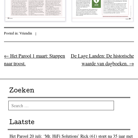
Posted in:
Vriendin
|
←
Het Parool 1 maart: Stappen
De Lage Landen: De historische
Post navigation
naar troost.
waarde van dagboeken.
→
Zoeken
Search
Laatste
Het Parool 20 juli: ‘Mr. HiFi Solutions’ Rick (61) stopt na 35 jaar met