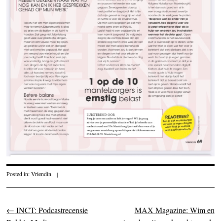
Posted in:
Vriendin
|
←
INCT: Podcastrecensie
MAX Magazine: Wim en
Post navigation