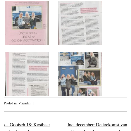
Posted in:
Vriendin
|
←
Gooisch 18: Kostbaar
Inct december: De toekomst van
Post navigation