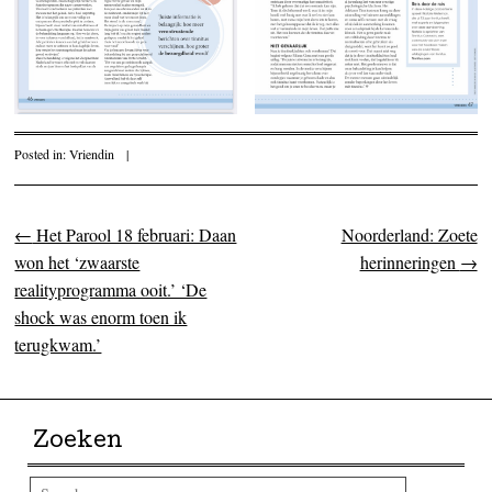
Posted in:
Vriendin
|
←
Het Parool 18 februari: Daan
Noorderland: Zoete
Post navigation
won het ‘zwaarste
herinneringen
→
realityprogramma ooit.’ ‘De
shock was enorm toen ik
terugkwam.’
Zoeken
Search