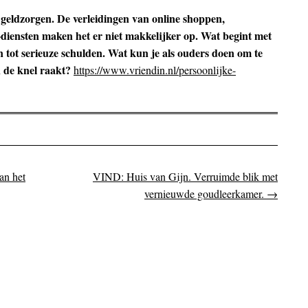
eldzorgen. De verleidingen van online shoppen,
’-diensten maken het er niet makkelijker op. Wat begint met
n tot serieuze schulden. Wat kun je als ouders doen om te
n de knel raakt?
https://www.vriendin.nl/persoonlijke-
an het
VIND: Huis van Gijn. Verruimde blik met
on
vernieuwde goudleerkamer.
→