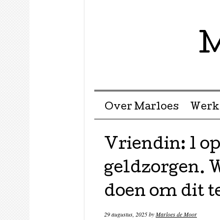
M
Menu ☰
Skip to content
Over Marloes
Werk
Vriendin: 1 op
geldzorgen. W
doen om dit 
29 augustus, 2025
by
Marloes de Moor