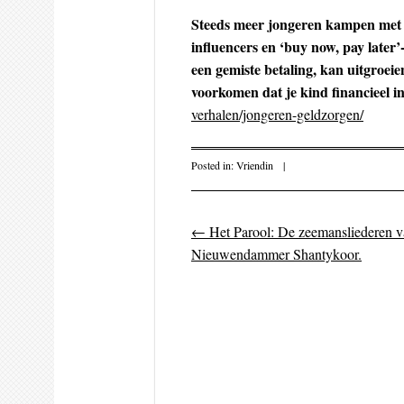
Steeds meer jongeren kampen met g
influencers en ‘buy now, pay later
een gemiste betaling, kan uitgroeie
voorkomen dat je kind financieel i
verhalen/jongeren-geldzorgen/
Posted in:
Vriendin
|
←
Het Parool: De zeemansliederen v
Post navigati
Nieuwendammer Shantykoor.