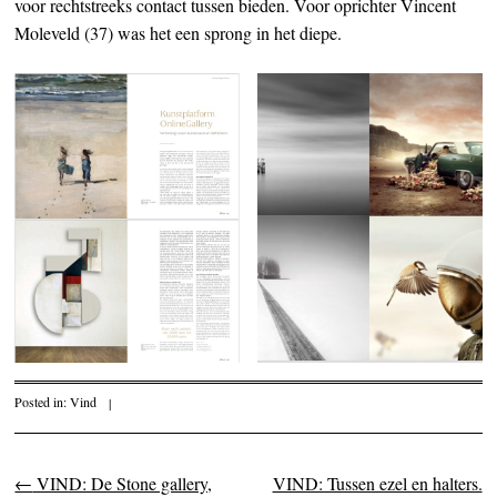
voor rechtstreeks contact tussen bieden. Voor oprichter Vincent
Moleveld (37) was het een sprong in het diepe.
Posted in:
Vind
|
←
VIND: De Stone gallery,
VIND: Tussen ezel en halters.
Post navigation