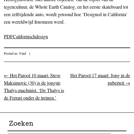
tegencultuur, de Whole Earth Catalog, en het eerste skateboard tot
een zelfrijdende auto, wordt getoond hoe ‘Designed in California’
een wereldwijd fenomeen werd.
PDFCalifornischdesign
Posted in:
Vind
|
←
Het Parool 10 maart: Steve
Het Parool 17 maart: Jong in de
Post navigation
Maksimovic (30) is de jongste
puberteit
→
Thalys-machinist. ‘De Thalys is
de Ferrari onder de treinen.’
Zoeken