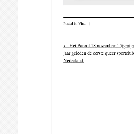
Posted in:
Vind
|
←
Het Parool 18 november: Tijgertje
Post navigati
jaar geleden de eerste queer sportclu
Nederland.