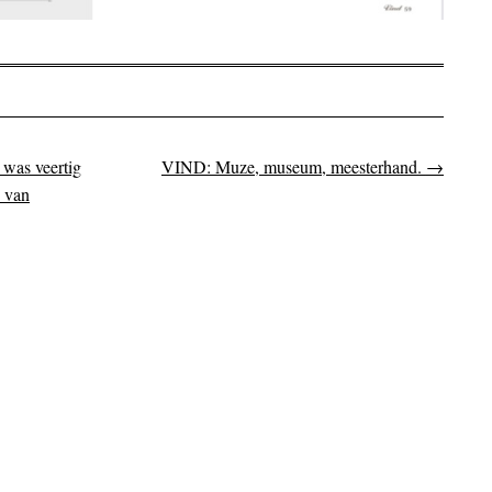
 was veertig
VIND: Muze, museum, meesterhand.
→
on
b van