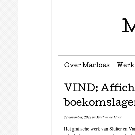
M
Menu ☰
Skip to content
Over Marloes
Werk
VIND: Affich
boekomslage
22 november, 2022
by
Marloes de Moor
Het grafische werk van Sluiter en Va