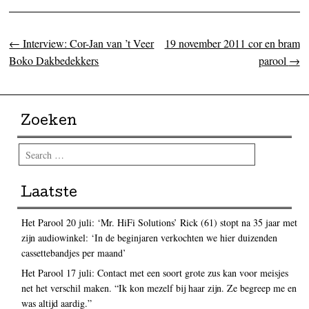
←
Interview: Cor-Jan van ’t Veer
19 november 2011 cor en bram
Post navigation
Boko Dakbedekkers
parool
→
Zoeken
Search
Laatste
Het Parool 20 juli: ‘Mr. HiFi Solutions’ Rick (61) stopt na 35 jaar met
zijn audiowinkel: ‘In de beginjaren verkochten we hier duizenden
cassettebandjes per maand’
Het Parool 17 juli: Contact met een soort grote zus kan voor meisjes
net het verschil maken. “Ik kon mezelf bij haar zijn. Ze begreep me en
was altijd aardig.”