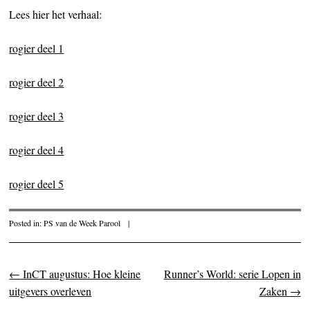
Lees hier het verhaal:
rogier deel 1
rogier deel 2
rogier deel 3
rogier deel 4
rogier deel 5
Posted in:
PS van de Week Parool
|
←
InCT augustus: Hoe kleine
Runner’s World: serie Lopen in
Post navigation
uitgevers overleven
Zaken
→