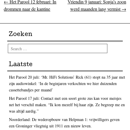
←
Het Parool 12 februari: In
Vriendin 9 januari: Sonja’s zoon
Post navigation
drommen naar de kantine
werd maanden lang vermist
→
Zoeken
Search
Laatste
Het Parool 20 juli: ‘Mr. HiFi Solutions’ Rick (61) stopt na 35 jaar met
zijn audiowinkel: ‘In de beginjaren verkochten we hier duizenden
cassettebandjes per maand’
Het Parool 17 juli: Contact met een soort grote zus kan voor meisjes
net het verschil maken. “Ik kon mezelf bij haar zijn. Ze begreep me en
was altijd aardig.”
Noorderland: De wederopbouw van Helpman 1: vrijwilligers geven
een Groninger vliegtuig uit 1911 een nieuw leven.