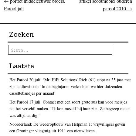
←
portret middeleeuwse broers,
artikel scootmobiel ouderen
Post navigation
Parool juli
parool 2010
→
Zoeken
Search
Laatste
Het Parool 20 juli: ‘Mr. HiFi Solutions’ Rick (61) stopt na 35 jaar met
zijn audiowinkel: ‘In de beginjaren verkochten we hier duizenden
cassettebandjes per maand’
Het Parool 17 juli: Contact met een soort grote zus kan voor meisjes
net het verschil maken. “Ik kon mezelf bij haar zijn. Ze begreep me en
was altijd aardig.”
Noorderland: De wederopbouw van Helpman 1: vrijwilligers geven
een Groninger vliegtuig uit 1911 een nieuw leven.