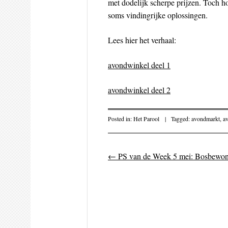
met dodelijk scherpe prijzen. Toch 
soms vindingrijke oplossingen.
Lees hier het verhaal:
avondwinkel deel 1
avondwinkel deel 2
Posted in:
Het Parool
|
Tagged:
avondmarkt
,
a
←
PS van de Week 5 mei: Bosbewon
Post navigati