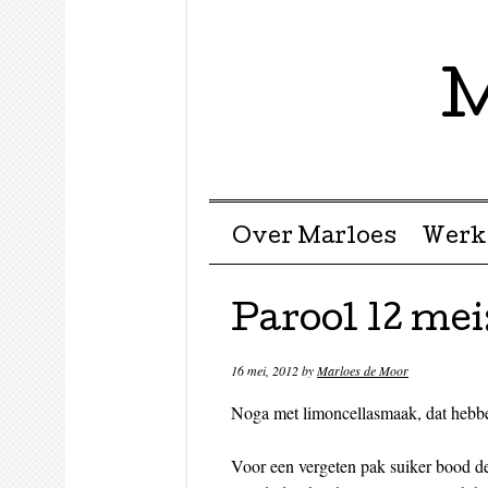
M
Menu ☰
Skip to content
Over Marloes
Werk
Parool 12 me
16 mei, 2012
by
Marloes de Moor
Noga met limoncellasmaak, dat hebben
Voor een vergeten pak suiker bood de