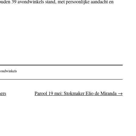
houden 39 avondwinkels stand, met persoonlijke aandacht en
vondwinkels
ers
Parool 19 mei: Stokmaker Elio de Miranda
→
on