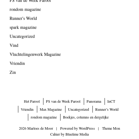
PS van de Week Parool
rondom magazine
Runner's World
spark magazine
Uncategorized
Vind
Vluchtelingenwerk Magazine
Vriendin
Zin
Het Parool
PS van de Week Parool
Panorama
InCT
Vriendin
Max Magazine
Uncategorized
Runner’s World
rondom magazine
Boekjes, columns en dergelijke
2026 Marloes de Moor
|
Powered by
WordPress
|
Theme Mon
Cahier by
Bluelime Media