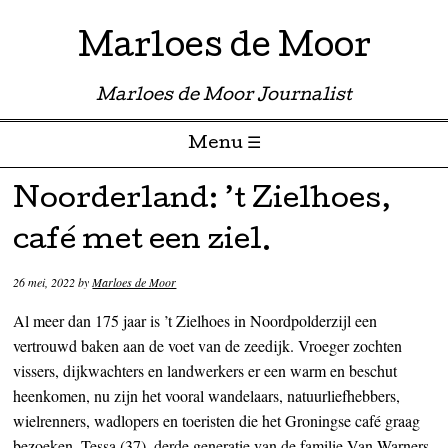
Marloes de Moor
Marloes de Moor Journalist
Menu ☰
Skip to content
Noorderland: ’t Zielhoes,
café met een ziel.
26 mei, 2022
by
Marloes de Moor
Al meer dan 175 jaar is ’t Zielhoes in Noordpolderzijl een
vertrouwd baken aan de voet van de zeedijk. Vroeger zochten
vissers, dijkwachters en landwerkers er een warm en beschut
heenkomen, nu zijn het vooral wandelaars, natuurliefhebbers,
wielrenners, wadlopers en toeristen die het Groningse café graag
bezoeken. Tessa (37), derde generatie van de familie Van Warners,