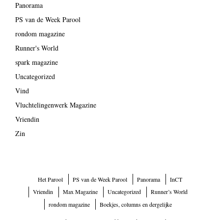
Panorama
PS van de Week Parool
rondom magazine
Runner's World
spark magazine
Uncategorized
Vind
Vluchtelingenwerk Magazine
Vriendin
Zin
Het Parool
PS van de Week Parool
Panorama
InCT
Vriendin
Max Magazine
Uncategorized
Runner’s World
rondom magazine
Boekjes, columns en dergelijke