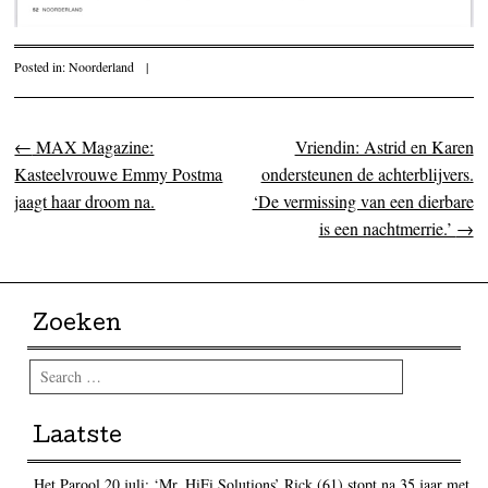
Posted in:
Noorderland
|
←
MAX Magazine:
Vriendin: Astrid en Karen
Post navigation
Kasteelvrouwe Emmy Postma
ondersteunen de achterblijvers.
jaagt haar droom na.
‘De vermissing van een dierbare
is een nachtmerrie.’
→
Zoeken
Search
Laatste
Het Parool 20 juli: ‘Mr. HiFi Solutions’ Rick (61) stopt na 35 jaar met