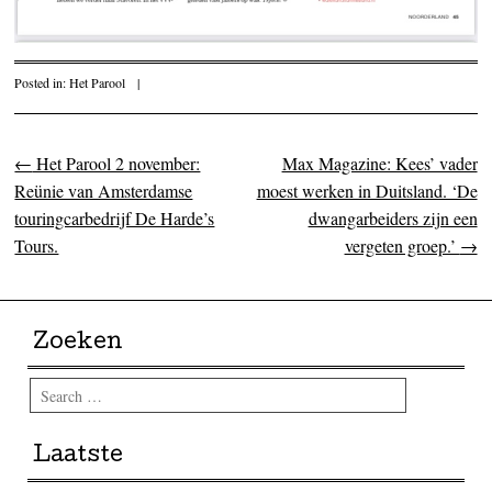
Posted in:
Het Parool
|
←
Het Parool 2 november:
Max Magazine: Kees’ vader
Post navigation
Reünie van Amsterdamse
moest werken in Duitsland. ‘De
touringcarbedrijf De Harde’s
dwangarbeiders zijn een
Tours.
vergeten groep.’
→
Zoeken
Search
Laatste