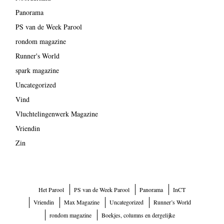
Panorama
PS van de Week Parool
rondom magazine
Runner's World
spark magazine
Uncategorized
Vind
Vluchtelingenwerk Magazine
Vriendin
Zin
Het Parool
PS van de Week Parool
Panorama
InCT
Vriendin
Max Magazine
Uncategorized
Runner’s World
rondom magazine
Boekjes, columns en dergelijke