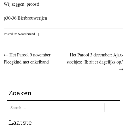
Wij zeggen: proost!
p30-36 Bierbrouwerijen
Posted in:
Noorderland
|
←
Het Parool 9 november:
Het Parool 3 december: Ajax-
Post navigation
Pleegkind met enkelband
stoeltjes: ‘Ik zit er dagelijks op.’
→
Zoeken
Search
Laatste