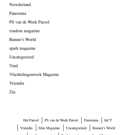
Noorderland
Panorama
PS van de Week Parool
rondom magazine
Runner's World
spark magazine
Uncategorized
Vind
Vluchtelingenwerk Magazine
Vriendin
Zin
Het Parool
PS van de Week Parool
Panorama
InCT
Vriendin
Max Magazine
Uncategorized
Runner’s World