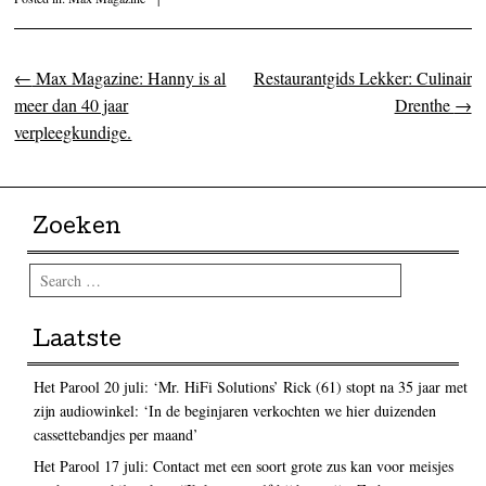
←
Max Magazine: Hanny is al
Restaurantgids Lekker: Culinair
Post navigation
meer dan 40 jaar
Drenthe
→
verpleegkundige.
Zoeken
Search
Laatste
Het Parool 20 juli: ‘Mr. HiFi Solutions’ Rick (61) stopt na 35 jaar met
zijn audiowinkel: ‘In de beginjaren verkochten we hier duizenden
cassettebandjes per maand’
Het Parool 17 juli: Contact met een soort grote zus kan voor meisjes