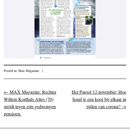
Posted in:
Max Magazine
|
←
MAX Magazine: Rechter
Het Parool 12 november: Hoe
Post navigation
Willem Korthals Altes (70)
houd je een koor bij elkaar in
strijdt tegen zijn gedwongen
tijden van corona?
→
pensioen.