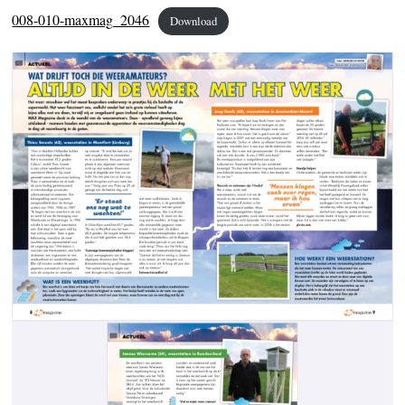
008-010-maxmag_2046
Download