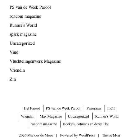
PS van de Week Parool
rondom magazine
Runner's World
spark magazine
Uncategorized
Vind
Vluchtelingenwerk Magazine
Vriendin
Zin
Het Parool
PS van de Week Parool
Panorama
InCT
Vriendin
Max Magazine
Uncategorized
Runner’s World
rondom magazine
Boekjes, columns en dergelijke
2026 Marloes de Moor
|
Powered by
WordPress
|
Theme Mon