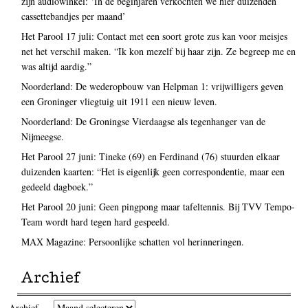
zijn audiowinkel: ‘In de beginjaren verkochten we hier duizenden
cassettebandjes per maand’
Het Parool 17 juli: Contact met een soort grote zus kan voor meisjes
net het verschil maken. “Ik kon mezelf bij haar zijn. Ze begreep me en
was altijd aardig.”
Noorderland: De wederopbouw van Helpman 1: vrijwilligers geven
een Groninger vliegtuig uit 1911 een nieuw leven.
Noorderland: De Groningse Vierdaagse als tegenhanger van de
Nijmeegse.
Het Parool 27 juni: Tineke (69) en Ferdinand (76) stuurden elkaar
duizenden kaarten: “Het is eigenlijk geen correspondentie, maar een
gedeeld dagboek.”
Het Parool 20 juni: Geen pingpong maar tafeltennis. Bij TVV Tempo-
Team wordt hard tegen hard gespeeld.
MAX Magazine: Persoonlijke schatten vol herinneringen.
Archief
Archief