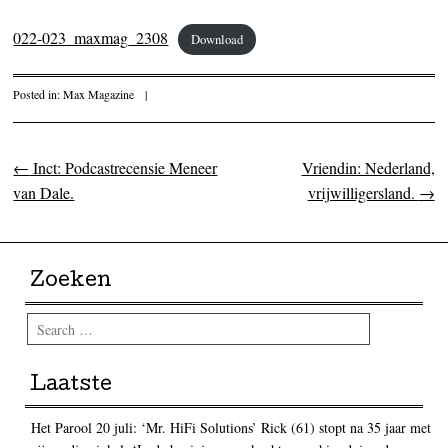
022-023_maxmag_2308
Download
Posted in:
Max Magazine
|
←
Inct: Podcastrecensie Meneer
Vriendin: Nederland,
Post navigation
van Dale.
vrijwilligersland.
→
Zoeken
Search
Laatste
Het Parool 20 juli: ‘Mr. HiFi Solutions’ Rick (61) stopt na 35 jaar met