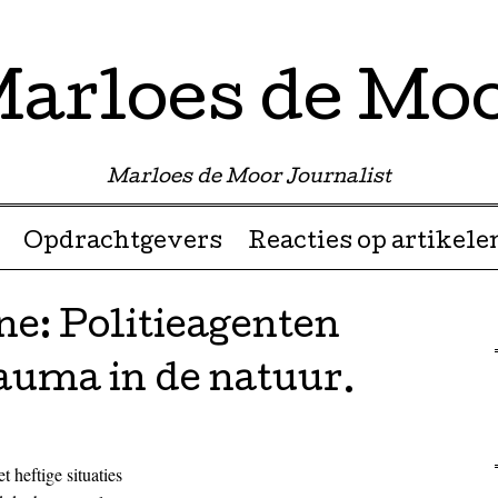
arloes de Mo
Marloes de Moor Journalist
Opdrachtgevers
Reacties op artikele
: Politieagenten
auma in de natuur.
 heftige situaties