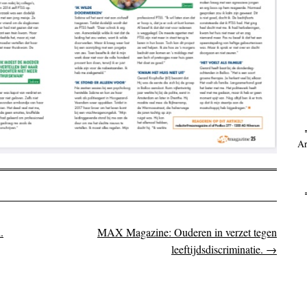
Ar
.
MAX Magazine: Ouderen in verzet tegen
on
leeftijdsdiscriminatie.
→