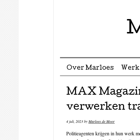
M
Menu ☰
Skip to content
Over Marloes
Werk
MAX Magazine
verwerken tr
4 juli, 2023
by
Marloes de Moor
Politieagenten krijgen in hun werk met