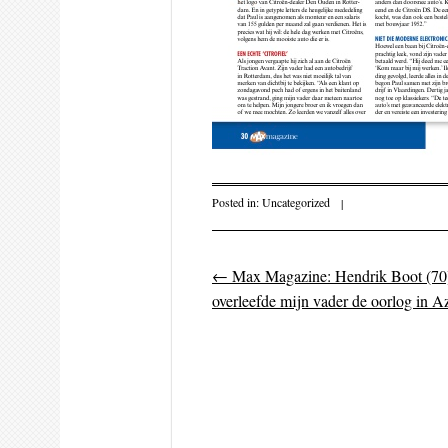
Posted in:
Uncategorized
|
←
Max Magazine: Hendrik Boot (70)
Post navigati
overleefde mijn vader de oorlog in Az