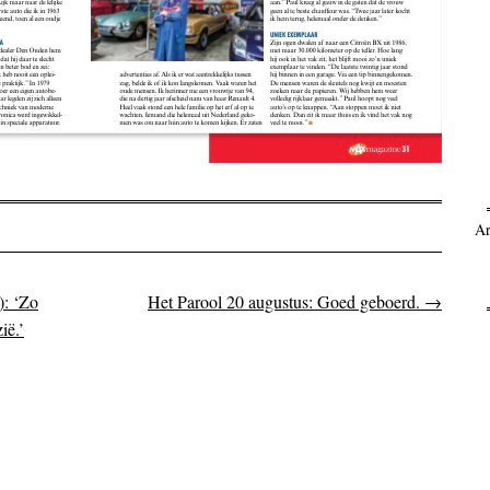
Ar
: ‘Zo
Het Parool 20 augustus: Goed geboerd.
→
on
ië.’