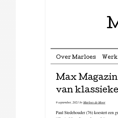
M
Menu ☰
Skip to content
Over Marloes
Werk
Max Magazine:
van klassieke
9 september, 2021
by
Marloes de Moor
Paul Stedehouder (76) koestert een gr