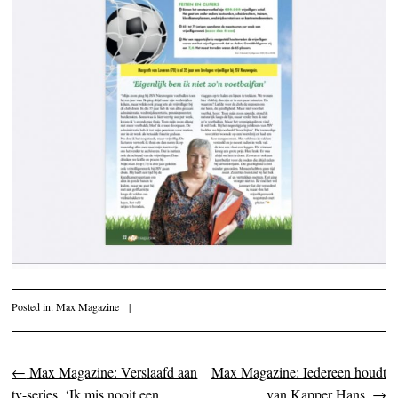
Posted in:
Max Magazine
|
←
Max Magazine: Verslaafd aan
Max Magazine: Iedereen houdt
Post navigation
tv-series. ‘Ik mis nooit een
van Kapper Hans.
→