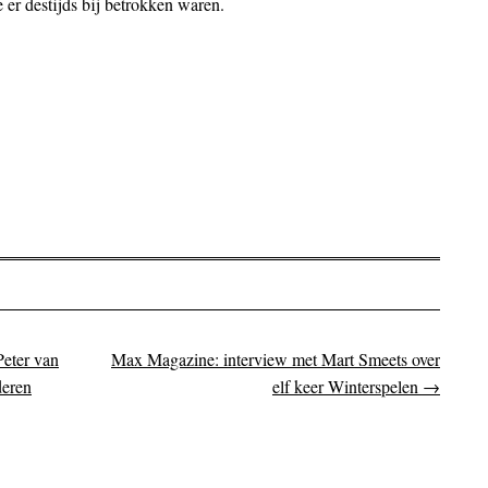
er destijds bij betrokken waren.
eter van
Max Magazine: interview met Mart Smeets over
on
deren
elf keer Winterspelen
→