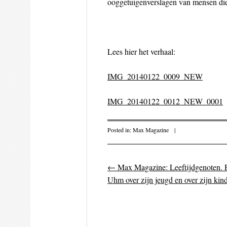
ooggetuigenverslagen van mensen die 
Lees hier het verhaal:
IMG_20140122_0009_NEW
IMG_20140122_0012_NEW_0001
Posted in:
Max Magazine
|
←
Max Magazine: Leeftijdgenoten. P
Post navigati
Uhm over zijn jeugd en over zijn kin