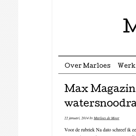
M
Menu ☰
Skip to content
Over Marloes
Werk
Max Magazine:
watersnoodr
22 januari, 2014
by
Marloes de Moor
Voor de rubriek Na dato schreef ik e