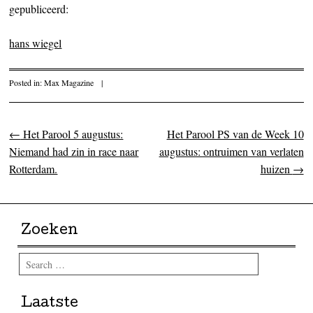
gepubliceerd:
hans wiegel
Posted in:
Max Magazine
|
←
Het Parool 5 augustus:
Het Parool PS van de Week 10
Post navigation
Niemand had zin in race naar
augustus: ontruimen van verlaten
Rotterdam.
huizen
→
Zoeken
Search
Laatste