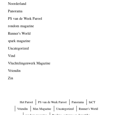
Noorderland
Panorama
PS van de Week Parool
rondom magazine
Runner's World
spark magazine
Uncategorized
Vind
Vluchtelingenwerk Magazine
Vriendin
Zin
Het Parool
PS van de Week Parool
Panorama
InCT
Vriendin
Max Magazine
Uncategorized
Runner’s World