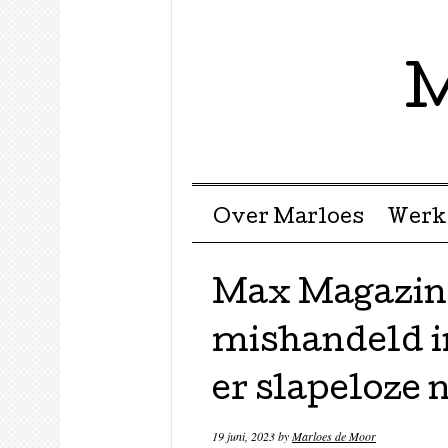
M
Menu ☰
Skip to content
Over Marloes
Werk
Max Magazine
mishandeld in
er slapeloze 
19 juni, 2023
by
Marloes de Moor