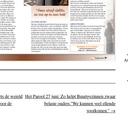
Ar
rts de wereld
Het Parool 27 juni: Zo helpt Buurtgezinnen zwaar
on
voor de
belaste ouders.”We kunnen veel ellende
voorkomen.”
→