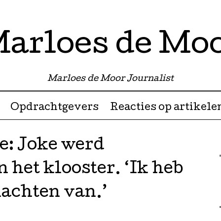
arloes de Mo
Marloes de Moor Journalist
Opdrachtgevers
Reacties op artikele
: Joke werd
 het klooster. ‘Ik heb
nachten van.’