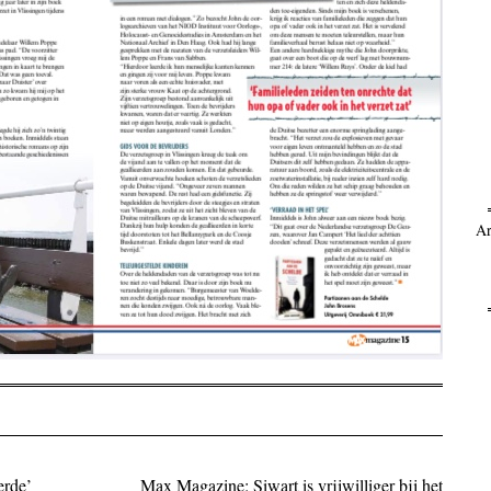
Ar
erde’
Max Magazine: Siwart is vrijwilliger bij het