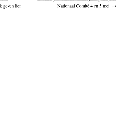
on
k geven lief
Nationaal Comité 4 en 5 mei.
→