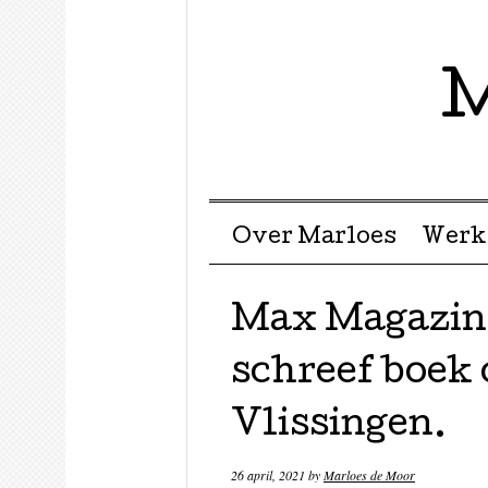
M
Menu ☰
Skip to content
Over Marloes
Werk
Max Magazine
schreef boek 
Vlissingen.
26 april, 2021
by
Marloes de Moor