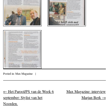
Posted in:
Max Magazine
|
←
Het Parool/PS van de Week 6
Max Magazine: interview
Post navigation
september: Stylist van het
Marjan Berk
→
Noorden.