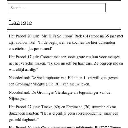
Search
Laatste
Het Parool 20 juli: ‘Mr. HiFi Solutions’ Rick (61) stopt na 35 jaar met
zijn audiowinkel: ‘In de beginjaren verkochten we hier duizenden
cassettebandjes per maand’
Het Parool 17 juli: Contact met een soort grote zus kan voor meisjes
net het verschil maken. “Ik kon mezelf bij haar zijn. Ze begreep me en
was altijd aardig.”
Noorderland: De wederopbouw van Helpman 1: vrijwilligers geven
een Groninger vliegtuig uit 1911 een nieuw leven.
Noorderland: De Groningse Vierdaagse als tegenhanger van de
Nijmeegse.
Het Parool 27 juni: Tineke (69) en Ferdinand (76) stuurden elkaar
duizenden kaarten: “Het is eigenlijk geen correspondentie, maar een
gedeeld dagboek.”
Het Parool 20 juni: Geen pingpong maar tafeltennis. Bij TVV Tempo-