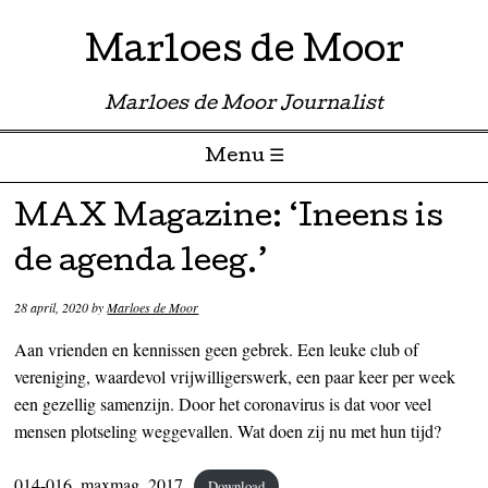
Marloes de Moor
Marloes de Moor Journalist
Menu ☰
Skip to content
MAX Magazine: ‘Ineens is
de agenda leeg.’
28 april, 2020
by
Marloes de Moor
Aan vrienden en kennissen geen gebrek. Een leuke club of
vereniging, waardevol vrijwilligerswerk, een paar keer per week
een gezellig samenzijn. Door het coronavirus is dat voor veel
mensen plotseling weggevallen. Wat doen zij nu met hun tijd?
014-016_maxmag_2017
Download