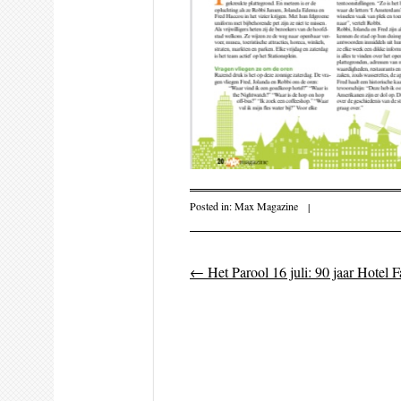
Posted in:
Max Magazine
|
←
Het Parool 16 juli: 90 jaar Hotel F
Post navigati