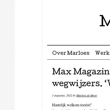
M
Menu ☰
Skip to content
Over Marloes
Werk
Max Magazin
wegwijzers. ‘
1 augustus, 2022
by
Marloes de Moor
Hartelijk welkom toerist!’