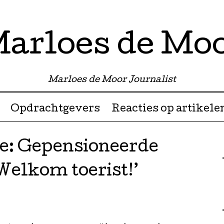
arloes de Mo
Marloes de Moor Journalist
Opdrachtgevers
Reacties op artikele
e: Gepensioneerde
Welkom toerist!’