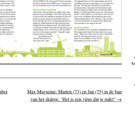
Ar
aber
Max Magazine: Marten (73) en Jan (75) in de ban
on
van het skûtsje. ‘Het is een virus dat je pakt!’
→