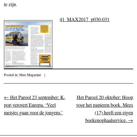
te zijn.
41_MAX2017_p030-031
Posted in:
Max Magazine
|
←
Het Parool 23 september: K-
Het Parool 20 oktober: Hoop
Post navigation
pop verovert Europa. ‘Veel
voor het papieren boek. Mees
meisjes gaan voor de jongens.’
(17) heeft een eigen
boekenophaalservice.
→