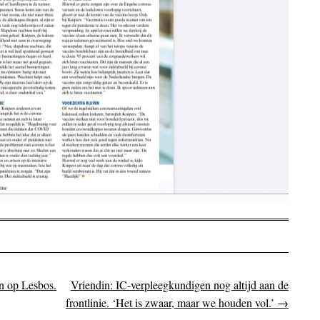
n op Lesbos.
Vriendin: IC-verpleegkundigen nog altijd aan de
on
frontlinie. ‘Het is zwaar, maar we houden vol.’
→