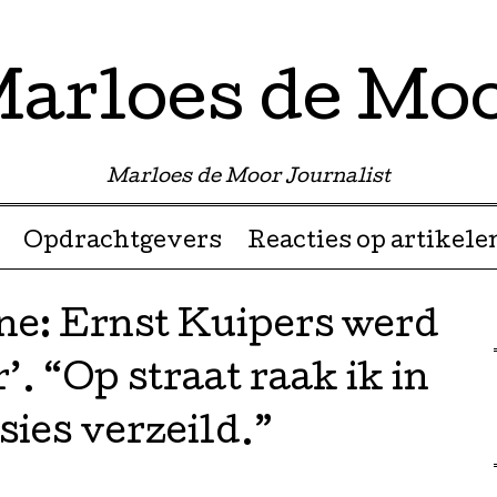
arloes de Mo
Marloes de Moor Journalist
Opdrachtgevers
Reacties op artikele
e: Ernst Kuipers werd
. “Op straat raak ik in
sies verzeild.”