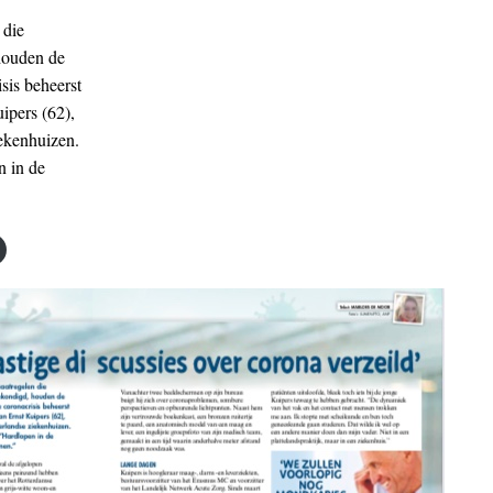
 die
houden de
sis beheerst
ipers (62),
ekenhuizen.
n in de