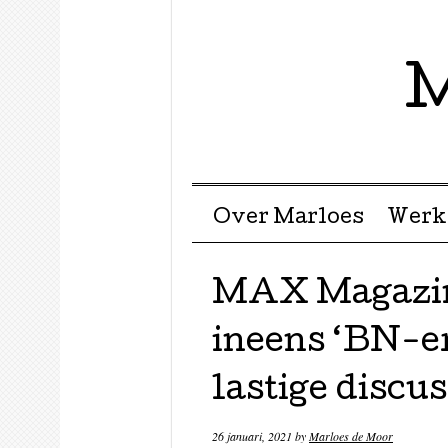
M
Menu ☰
Skip to content
Over Marloes
Werk
MAX Magazin
ineens ‘BN-er’
lastige discus
26 januari, 2021
by
Marloes de Moor