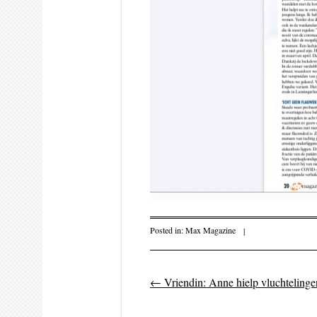
Posted in:
Max Magazine
|
←
Vriendin: Anne hielp vluchtelinge
Post navigati