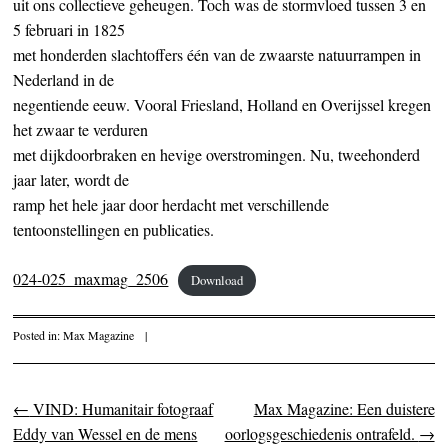
uit ons collectieve geheugen. Toch was de stormvloed tussen 3 en
5 februari in 1825
met honderden slachtoffers één van de zwaarste natuurrampen in
Nederland in de
negentiende eeuw. Vooral Friesland, Holland en Overijssel kregen
het zwaar te verduren
met dijkdoorbraken en hevige overstromingen. Nu, tweehonderd
jaar later, wordt de
ramp het hele jaar door herdacht met verschillende
tentoonstellingen en publicaties.
024-025_maxmag_2506
Download
Posted in:
Max Magazine
|
←
VIND: Humanitair fotograaf
Max Magazine: Een duistere
Post navigation
Eddy van Wessel en de mens
oorlogsgeschiedenis ontrafeld.
→