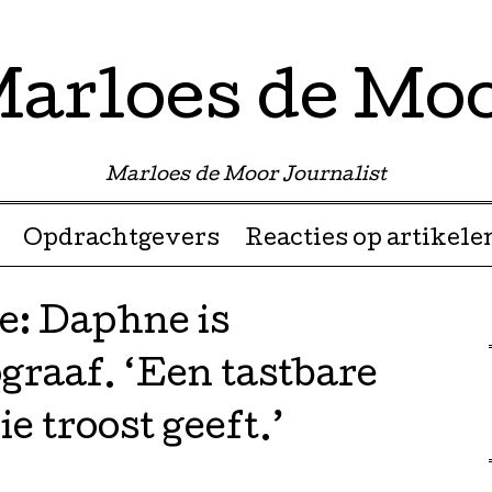
arloes de Mo
Marloes de Moor Journalist
Opdrachtgevers
Reacties op artikele
: Daphne is
graaf. ‘Een tastbare
e troost geeft.’