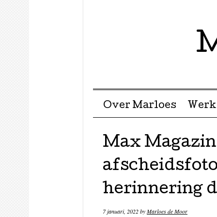
M
Menu ☰
Skip to content
Over Marloes
Werk
Max Magazine
afscheidsfoto
herinnering di
7 januari, 2022
by
Marloes de Moor