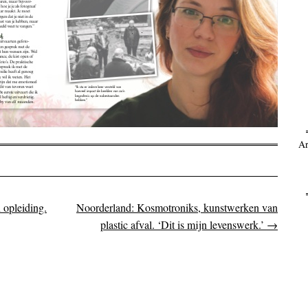
Ar
 opleiding.
Noorderland: Kosmotroniks, kunstwerken van
on
plastic afval. ‘Dit is mijn levenswerk.’
→