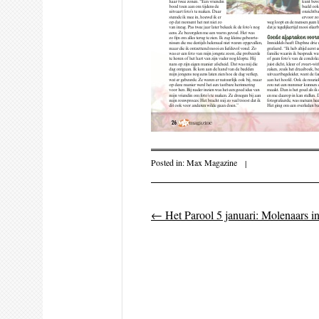
Posted in:
Max Magazine
|
←
Het Parool 5 januari: Molenaars in
Post navigati