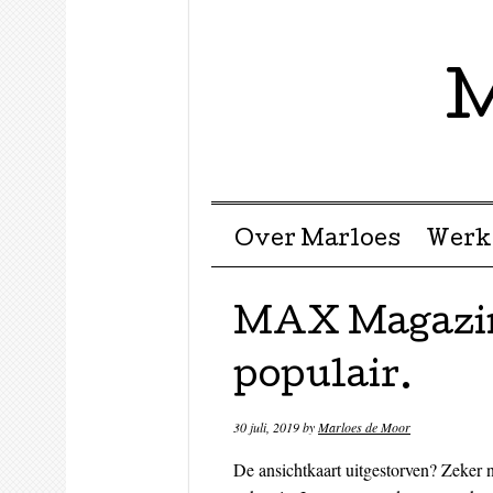
M
Menu ☰
Skip to content
Over Marloes
Werk
MAX Magazine
populair.
30 juli, 2019
by
Marloes de Moor
De ansichtkaart uitgestorven? Zeker 