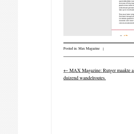
Posted in:
Max Magazine
|
←
MAX Magazine: Rutger maakte al
Post navigati
duizend wandelroutes.