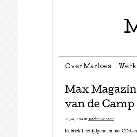
M
Menu ☰
Skip to content
Over Marloes
Werk
Max Magazine
van de Camp
22 juli, 2014
by
Marloes de Moor
Rubriek Leeftijdgenoten met CDA-e