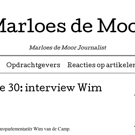
arloes de Mo
Marloes de Moor Journalist
Opdrachtgevers
Reacties op artikele
 30: interview Wim
uroparlementariër Wim van de Camp.