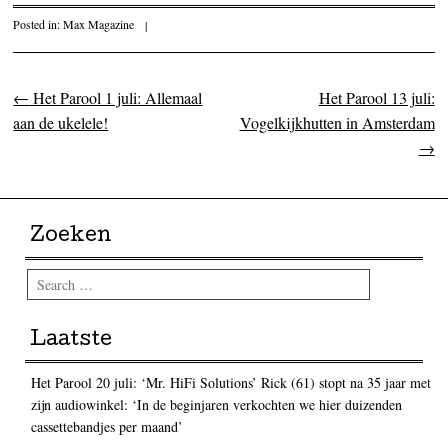
Posted in:
Max Magazine
|
←
Het Parool 1 juli: Allemaal
Het Parool 13 juli:
Post navigation
aan de ukelele!
Vogelkijkhutten in Amsterdam
→
Zoeken
Search
Laatste
Het Parool 20 juli: ‘Mr. HiFi Solutions’ Rick (61) stopt na 35 jaar met
zijn audiowinkel: ‘In de beginjaren verkochten we hier duizenden
cassettebandjes per maand’